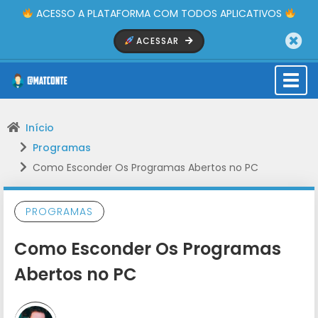
ACESSO A PLATAFORMA COM TODOS APLICATIVOS
ACESSAR
Togg
navi
Início
Programas
Como Esconder Os Programas Abertos no PC
PROGRAMAS
Como Esconder Os Programas
Abertos no PC