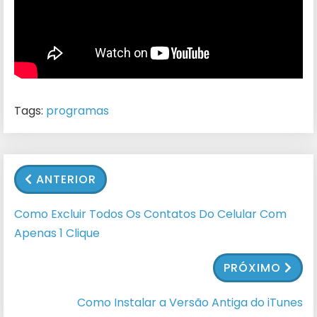
Tags:
programas
ANTERIOR
Como Excluir Todos Os Contatos Do Celular Com
Apenas 1 Clique
PRÓXIMO
Como Instalar a Versão Antiga do iTunes