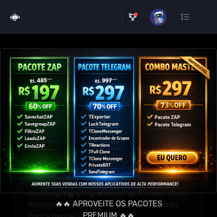
×
🔰 Descubra as ferramentas
que vão transformar sua
experiência online!
⚜️ Bem Vindos,
Aqui, você encontra conteúdo exclusivo,
atualizações diárias e tudo o que você
precisa para estar por dentro das últimas
tendências. 🔥
Explore dicas de marketing digital 📈,
tecnologia 🖥️, programação 💻, e muito mais!
🔥🔥 APROVEITE OS PACOTES
Acompanhe nossas novidades e aprenda
PREMIUM 🔥🔥
com a gente! 💡