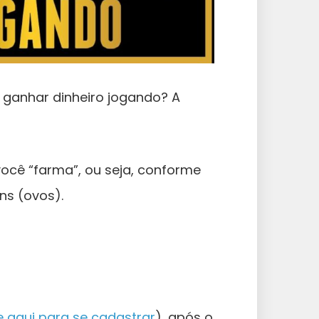
l ganhar dinheiro jogando? A
ocê “farma”, ou seja, conforme
ns (ovos).
e aqui para se cadastrar
), após o