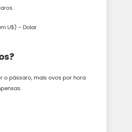
aros.
m U$) – Dolar.
os?
or o pássaro, mais ovos por hora
mpensas.