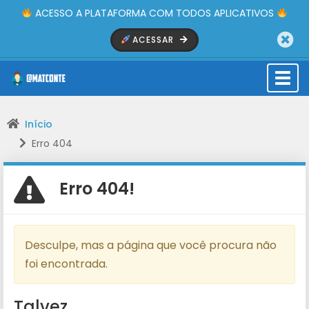
ACESSO A PLATAFORMA COM TODOS APLICATIVOS
ACESSAR
Togg
navi
Início
Erro 404
Erro 404!
Desculpe, mas a página que você procura não
foi encontrada.
Talvez ...